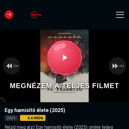
10s
10s
Video
Play
Player
is
loading.
Video
MEGNÉZEM A TELJES FILMET
Egy hamisító élete (2025)
2025
⭐ 6.6 IMDb
Nézd meg a(z) Egy hamisító élete (2025) online teljes