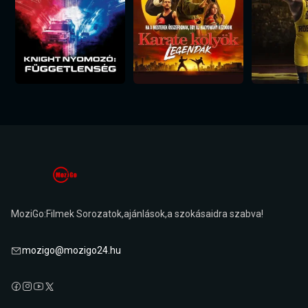
MoziGo:Filmek Sorozatok,ajánlások,a szokásaidra szabva!
mozigo@mozigo24.hu