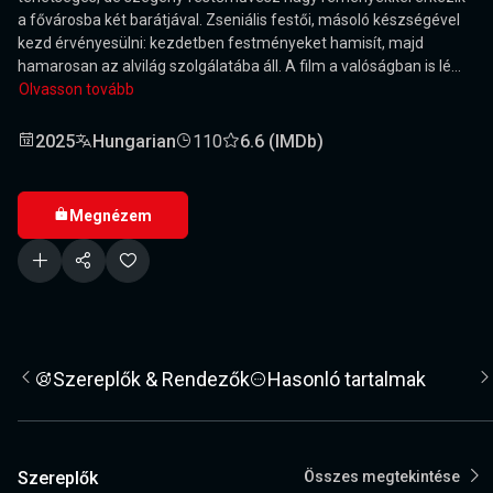
a fővárosba két barátjával. Zseniális festői, másoló készségével
kezd érvényesülni: kezdetben festményeket hamisít, majd
hamarosan az alvilág szolgálatába áll. A film a valóságban is lé...
Olvasson tovább
2025
Hungarian
110
6.6 (IMDb)
Megnézem
Szereplők & Rendezők
Hasonló tartalmak
Szereplők
Összes megtekintése