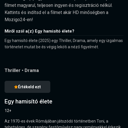
filmet magyarul, teljesen ingyen és regisztráció nélkül.
Kattints és indítsd el a filmet akár HD minőségben a
Mozigo24-en!
Miről szól a(z) Egy hamisító élete?
Egy hamisító élete (2025) egy Thriller, Drama, amely egy izgalmas
történetet mutat be és végig leköti a néző figyelmét.
Thriller
•
Drama
Értékeld ezt
Egy hamisító élete
12+
Az 1970-es évek Rómájában játszódó történetben Toni, a
tehetséges, de szegény festőművész nagy reményekkel érkezik