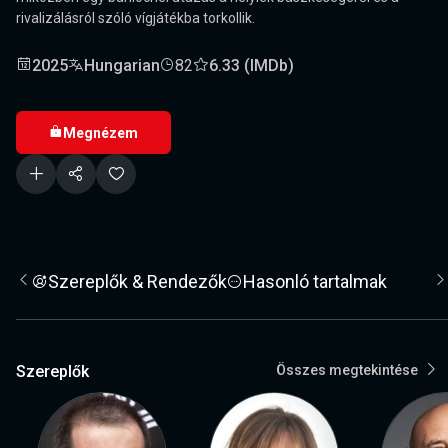
rivalizálásról szóló vígjátékba torkollik.
2025
Hungarian
82
6.33 (IMDb)
Megnézem
Szereplők & Rendezők
Hasonló tartalmak
Szereplők
Összes megtekintése