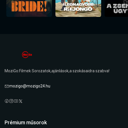
MoziGo:Filmek Sorozatok,ajánlások,a szokásaidra szabva!
mozigo@mozigo24.hu
Prémium műsorok