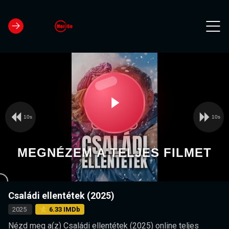
10s
10s
Video
Play
Player
is
loading.
Video
MEGNÉZEM A TELJES FILMET
Családi ellentétek (2025)
2025
⭐ 6.33 IMDb
Nézd meg a(z) Családi ellentétek (2025) online teljes