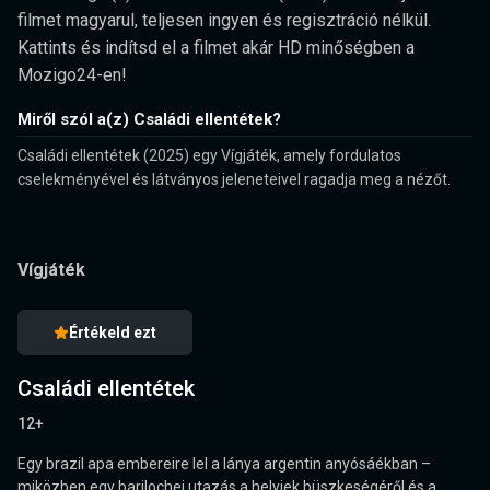
filmet magyarul, teljesen ingyen és regisztráció nélkül.
Kattints és indítsd el a filmet akár HD minőségben a
Mozigo24-en!
Miről szól a(z) Családi ellentétek?
Családi ellentétek (2025) egy Vígjáték, amely fordulatos
cselekményével és látványos jeleneteivel ragadja meg a nézőt.
Vígjáték
Értékeld ezt
Családi ellentétek
12+
Egy brazil apa embereire lel a lánya argentin anyósáékban –
miközben egy barilochei utazás a helyiek büszkeségéről és a