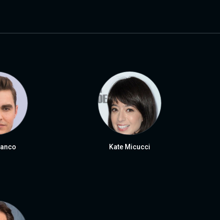
ranco
Kate Micucci