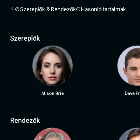
Szereplők & Rendezők
Hasonló tartalmak
Szereplők
Alison Brie
Dave F
Rendezők