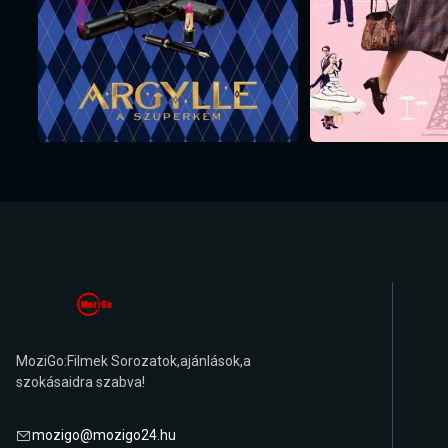
MoziGo:Filmek Sorozatok,ajánlások,a
szokásaidra szabva!
mozigo@mozigo24.hu