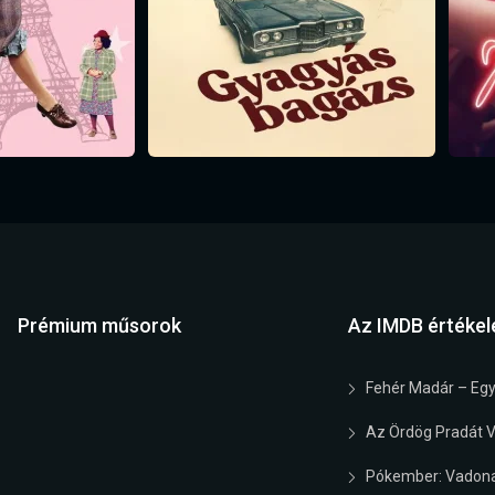
Prémium műsorok
Az IMDB értékel
Fehér Madár – Egy
Az Ördög Pradát Vi
Pókember: Vadona