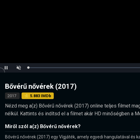
Loaded
:
Pause
Unmute
0.00%
Bővérű nővérek (2017)
2017
⭐ 5.883 IMDb
Nézd meg a(z) Bővérű nővérek (2017) online teljes filmet magy
nélkül. Kattints és indítsd el a filmet akár HD minőségben a 
Miről szól a(z) Bővérű nővérek?
Bővérű nővérek (2017) egy Vígjáték, amely egyedi hangulatával és ka