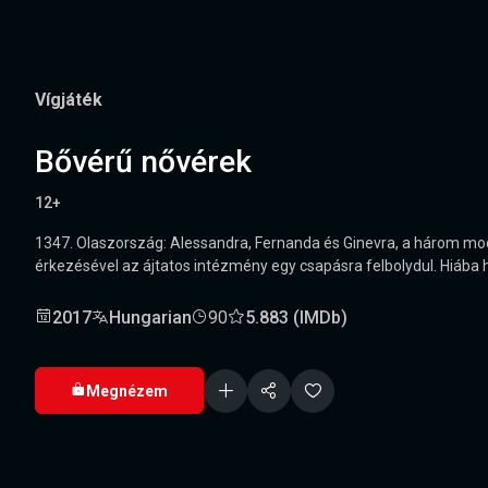
Vígjáték
Bővérű nővérek
12+
1347. Olaszország: Alessandra, Fernanda és Ginevra, a három mo
érkezésével az ájtatos intézmény egy csapásra felbolydul. Hiába h
2017
Hungarian
90
5.883 (IMDb)
Megnézem