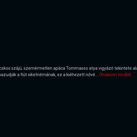
cskos szájú, szemérmetlen apáca Tommasso atya vigyázó tekintete alat
azudják a fiút siketnémának, ez a kiéhezett nővé...
Olvasson tovább