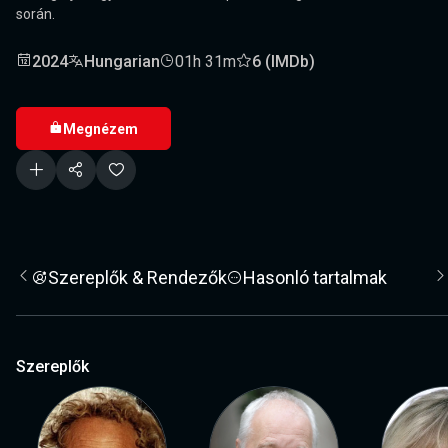
során.
2024
Hungarian
01h 31m
6 (IMDb)
Megnézem
Szereplők & Rendezők
Hasonló tartalmak
Szereplők