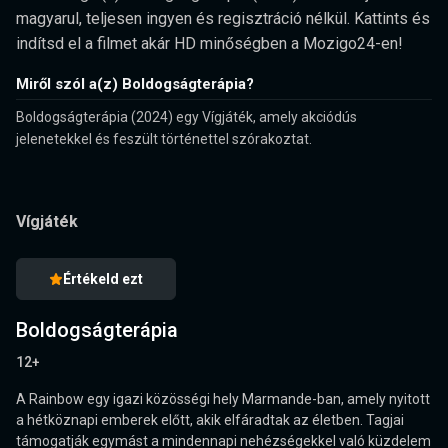
magyarul, teljesen ingyen és regisztráció nélkül. Kattints és
indítsd el a filmet akár HD minőségben a Mozigo24-en!
Miről szól a(z) Boldogságterápia?
Boldogságterápia (2024) egy Vígjáték, amely akciódús
jelenetekkel és feszült történettel szórakoztat.
Vígjáték
Értékeld ezt
Boldogságterápia
12+
A Rainbow egy igazi közösségi hely Marmande-ban, amely nyitott
a hétköznapi emberek előtt, akik elfáradtak az életben. Tagjai
támogatják egymást a mindennapi nehézségekkel való küzdelem