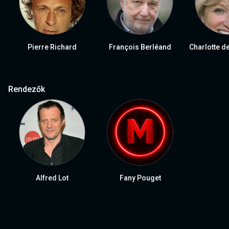
Pierre Richard
François Berléand
Charlotte d
Rendezők
Alfred Lot
Fany Pouget