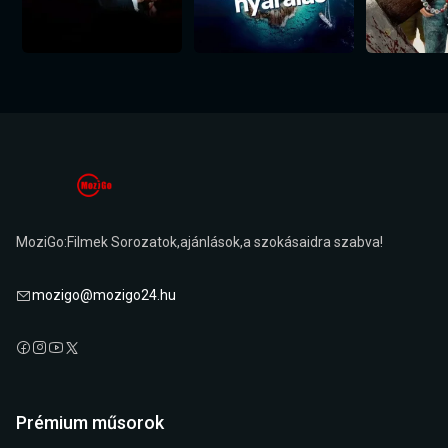
MoziGo:Filmek Sorozatok,ajánlások,a szokásaidra szabva!
mozigo@mozigo24.hu
Prémium műsorok