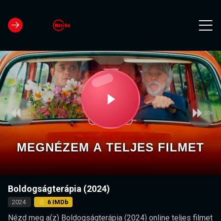
10s
10s
Video
Play
Player
is
loading.
Video
MEGNÉZEM A TELJES FILMET
Boldogságterápia (2024)
2024
⭐ 6 IMDb
Nézd meg a(z) Boldogságterápia (2024) online teljes filmet