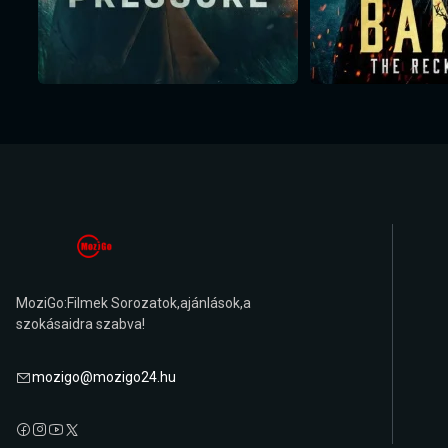
MoziGo:Filmek Sorozatok,ajánlások,a
szokásaidra szabva!
mozigo@mozigo24.hu