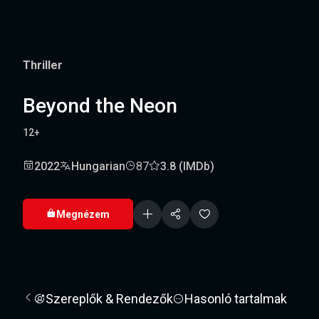
Thriller
Beyond the Neon
12+
2022
Hungarian
87
3.8 (IMDb)
Megnézem
Szereplők & Rendezők
Hasonló tartalmak