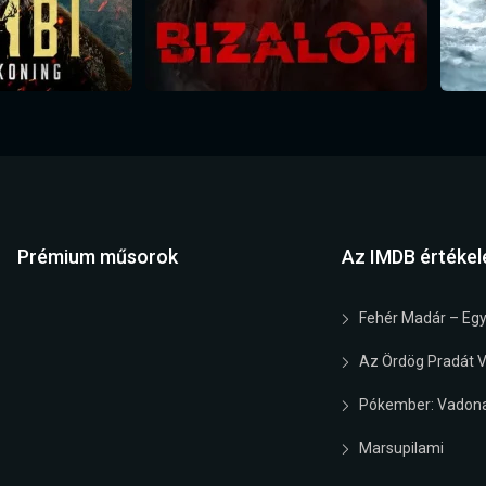
Prémium műsorok
Az IMDB értékel
Fehér Madár – Egy
Az Ördög Pradát Vi
Pókember: Vadona
Marsupilami