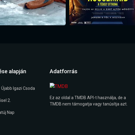
Adatforrás
ése alapján
 Újabb Igazi Csoda
Ez az oldal a TMDB API-t használja, de a
sel 2.
TMDB nem támogatja vagy tanúsítja azt.
túj Nap