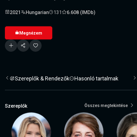
2021
Hungarian
131
6.608 (IMDb)
Megnézem
Szereplők & Rendezők
Hasonló tartalmak
Szereplők
Összes megtekintése