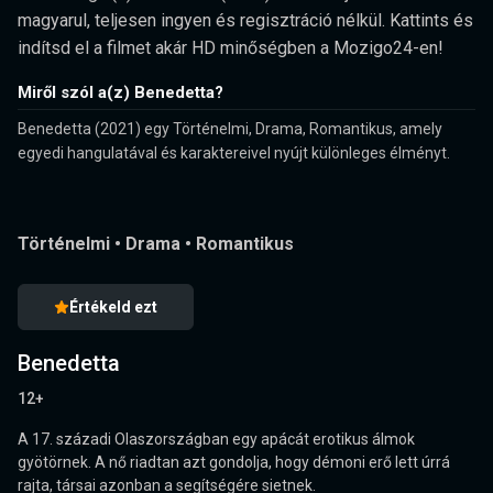
magyarul, teljesen ingyen és regisztráció nélkül. Kattints és
indítsd el a filmet akár HD minőségben a Mozigo24-en!
Miről szól a(z) Benedetta?
Benedetta (2021) egy Történelmi, Drama, Romantikus, amely
egyedi hangulatával és karaktereivel nyújt különleges élményt.
Történelmi
•
Drama
•
Romantikus
Értékeld ezt
Benedetta
12+
A 17. századi Olaszországban egy apácát erotikus álmok
gyötörnek. A nő riadtan azt gondolja, hogy démoni erő lett úrrá
rajta, társai azonban a segítségére sietnek.