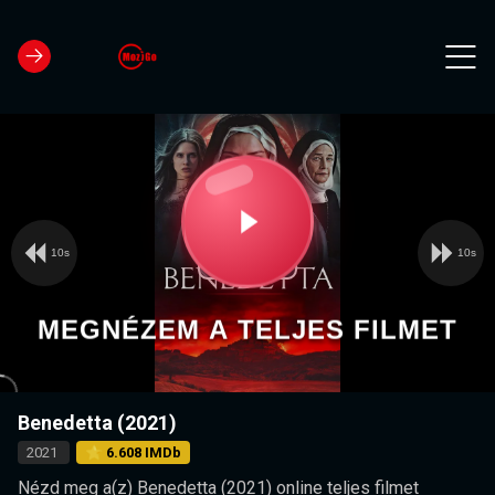
10s
10s
Video
Play
Player
is
loading.
Video
MEGNÉZEM A TELJES FILMET
Benedetta (2021)
2021
⭐ 6.608 IMDb
Nézd meg a(z) Benedetta (2021) online teljes filmet