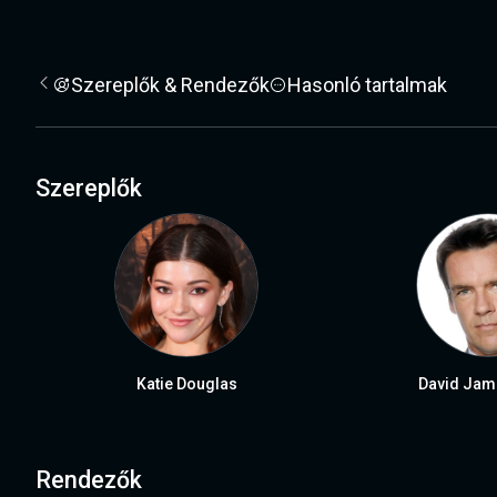
Szereplők & Rendezők
Hasonló tartalmak
Szereplők
Katie Douglas
David Jame
Rendezők