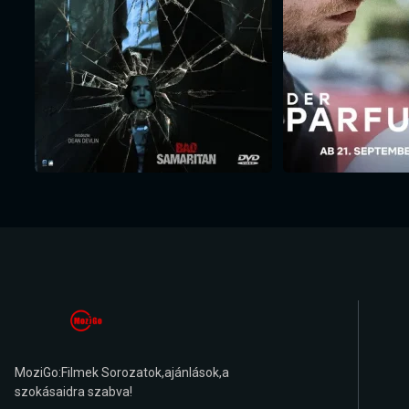
MoziGo:Filmek Sorozatok,ajánlások,a
szokásaidra szabva!