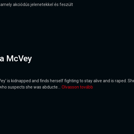
amely akciódús jelenetekkel és feszült
sa McVey
Vey' is kidnapped and finds herself fighting to stay alive and is raped. S
 who suspects she was abducte...
Olvasson tovább