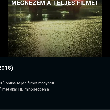
MEGNÉZEM A TELJES FILMET
(2018)
 online teljes filmet magyarul,
 a filmet akár HD minőségben a
?