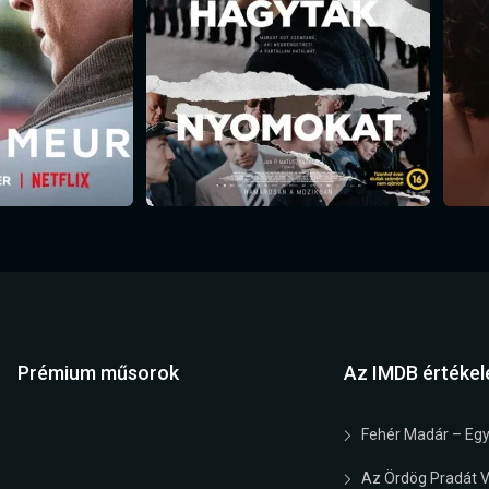
Prémium műsorok
Az IMDB értékel
Fehér Madár – Egy
Az Ördög Pradát Vi