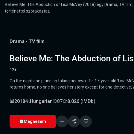
Believe Me: The Abduction of Lisa McVey (2018) egy Drama, TV film, 
történettel szórakoztat.
Drama
•
TV film
Believe Me: The Abduction of Li
12+
On the night she plans on taking her own life, 17-year-old 'Lisa Mc
returns home, no one believes her story except for one detective,
2018
Hungarian
87
8.026 (IMDb)
Megnézem