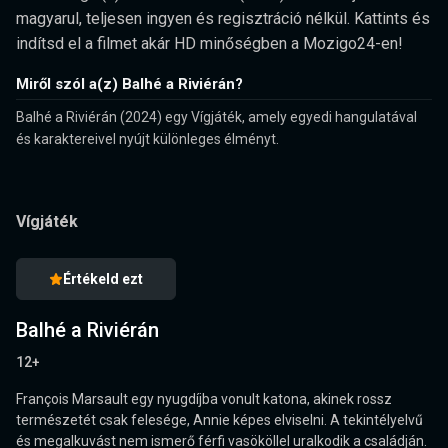
magyarul, teljesen ingyen és regisztráció nélkül. Kattints és
indítsd el a filmet akár HD minőségben a Mozigo24-en!
Miről szól a(z) Balhé a Riviérán?
Balhé a Riviérán (2024) egy Vígjáték, amely egyedi hangulatával
és karaktereivel nyújt különleges élményt.
Vígjáték
Értékeld ezt
Balhé a Riviérán
12+
François Marsault egy nyugdíjba vonult katona, akinek rossz
természetét csak felesége, Annie képes elviselni. A tekintélyelvű
és megalkuvást nem ismerő férfi vasököllel uralkodik a családján.