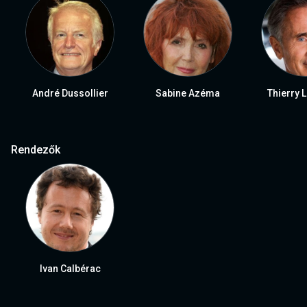
André Dussollier
Sabine Azéma
Thierry 
Rendezők
Ivan Calbérac