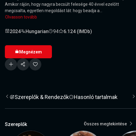
Amikor rájön, hogy nagyra becsült felesége 40 évvel ezelőtt
megcsalta, egyetlen megoldást lát: hogy beadja a...
Olvasson tovább
2024
Hungarian
94
6.124 (IMDb)
Megnézem
Szereplők & Rendezők
Hasonló tartalmak
Szereplők
Összes megtekintése