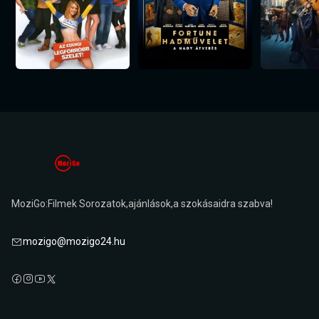
MoziGo:Filmek Sorozatok,ajánlások,a szokásaidra szabva!
mozigo@mozigo24.hu