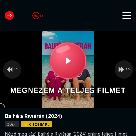
10s
10s
Video
Play
Player
is
loading.
Video
MEGNÉZEM A TELJES FILMET
Balhé a Riviérán (2024)
2024
⭐ 6.124 IMDb
Nézd meg a(z) Balhé a Riviérán (2024) online teljes filmet