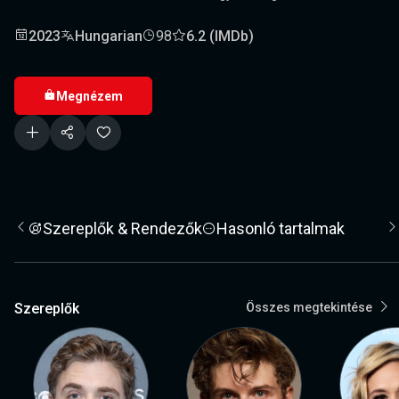
2023
Hungarian
98
6.2 (IMDb)
Megnézem
Szereplők & Rendezők
Hasonló tartalmak
Szereplők
Összes megtekintése