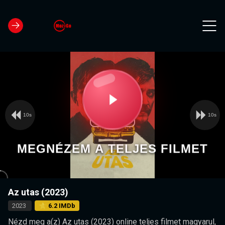
10s
10s
Video
Play
Player
is
loading.
Video
MEGNÉZEM A TELJES FILMET
Az utas (2023)
2023
⭐ 6.2 IMDb
Nézd meg a(z) Az utas (2023) online teljes filmet magyarul,