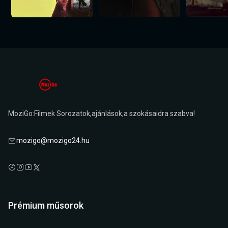
MoziGo:Filmek Sorozatok,ajánlások,a szokásaidra szabva!
mozigo@mozigo24.hu
Prémium műsorok