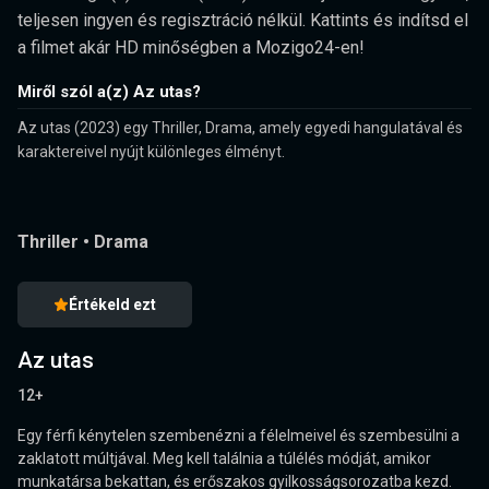
teljesen ingyen és regisztráció nélkül. Kattints és indítsd el
a filmet akár HD minőségben a Mozigo24-en!
Miről szól a(z) Az utas?
Az utas (2023) egy Thriller, Drama, amely egyedi hangulatával és
karaktereivel nyújt különleges élményt.
Thriller
•
Drama
Értékeld ezt
Az utas
12+
Egy férfi kénytelen szembenézni a félelmeivel és szembesülni a
zaklatott múltjával. Meg kell találnia a túlélés módját, amikor
munkatársa bekattan, és erőszakos gyilkosságsorozatba kezd.