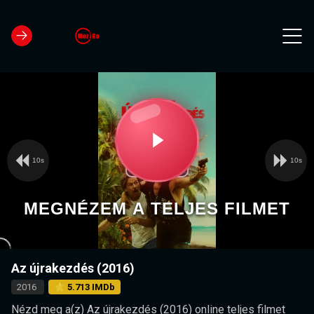
10s
10s
Video
Play
Player
is
loading.
Video
MEGNÉZEM A TELJES FILMET
Az újrakezdés (2016)
2016
⭐ 5.713 IMDb
Nézd meg a(z) Az újrakezdés (2016) online teljes filmet