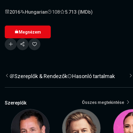
2016
Hungarian
108
5.713 (IMDb)
Megnézem
Szereplők & Rendezők
Hasonló tartalmak
Szereplők
Összes megtekintése