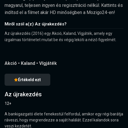
magyarul, teljesen ingyen és regisztráció nélkül. Kattints és
indítsd el a filmet akár HD minőségben a Mozigo24-en!
Miről szól a(z) Az újrakezdés?
Az újrakezdés (2016) egy Akció, Kaland, Vígjáték, amely egy
izgalmas történetet mutat be és végig leköti a néző figyelmét.
Akció
•
Kaland
•
Vígjáték
Értékeld ezt
Az újrakezdés
12+
A bankigazgató élete fenekestül felfordul, amikor egy régi barátja
ráveszi, hogy megrendezze a saját halálát. Ezzel kalandok sora
veszi kezdetét.