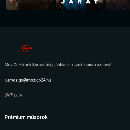
MoziGo:Filmek Sorozatok,ajánlások,a szokásaidra szabva!
mozigo@mozigo24.hu
Prémium műsorok