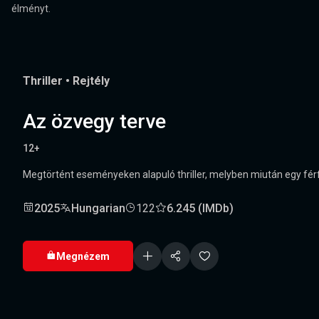
élményt.
Thriller
•
Rejtély
Az özvegy terve
12+
Megtörtént eseményeken alapuló thriller, melyben miután egy férfit
2025
Hungarian
122
6.245 (IMDb)
Megnézem