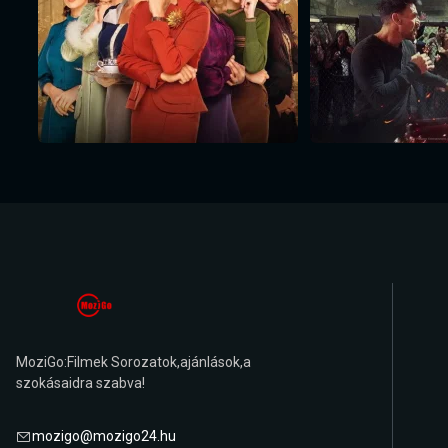
MoziGo:Filmek Sorozatok,ajánlások,a
szokásaidra szabva!
mozigo@mozigo24.hu