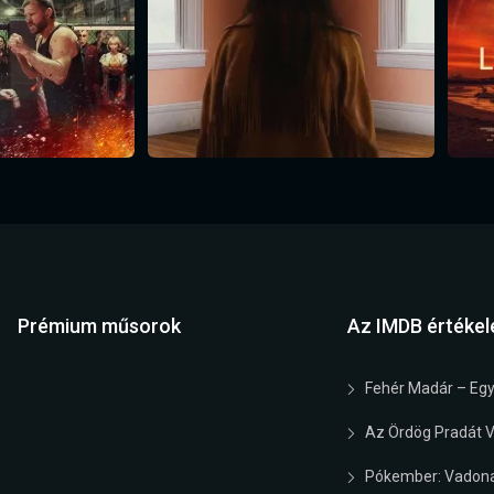
Prémium műsorok
Az IMDB értékel
Fehér Madár – Egy
Az Ördög Pradát Vi
Pókember: Vadona