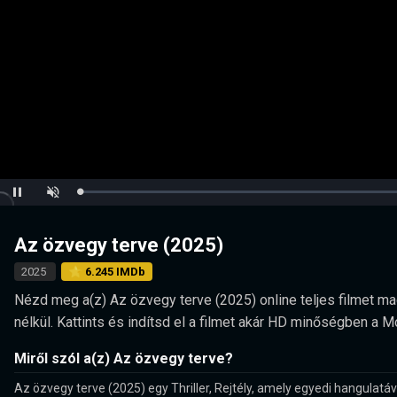
Loaded
:
Pause
Unmute
0.00%
Az özvegy terve (2025)
2025
⭐ 6.245 IMDb
Nézd meg a(z) Az özvegy terve (2025) online teljes filmet mag
nélkül. Kattints és indítsd el a filmet akár HD minőségben a 
Miről szól a(z) Az özvegy terve?
Az özvegy terve (2025) egy Thriller, Rejtély, amely egyedi hangulatáv