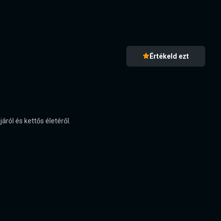
Értékeld ezt
áról és kettős életéről.