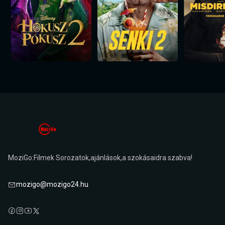
MoziGo:Filmek Sorozatok,ajánlások,a szokásaidra szabva!
mozigo@mozigo24.hu