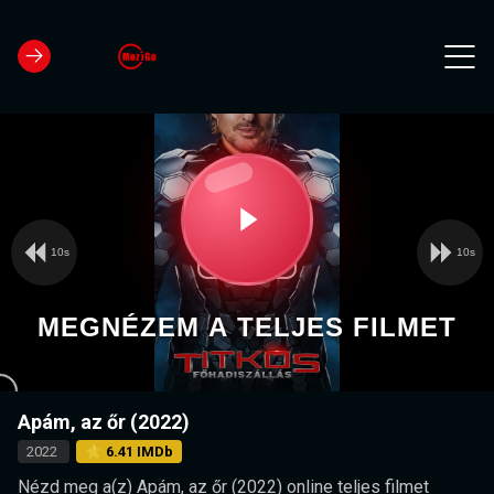
10s
10s
Video
Play
Player
is
loading.
Video
MEGNÉZEM A TELJES FILMET
Apám, az őr (2022)
2022
⭐ 6.41 IMDb
Nézd meg a(z) Apám, az őr (2022) online teljes filmet