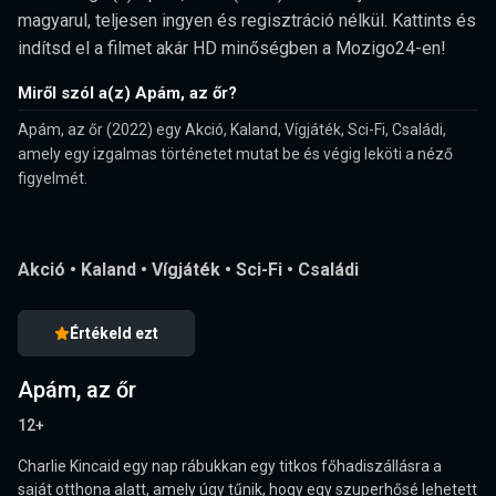
magyarul, teljesen ingyen és regisztráció nélkül. Kattints és
indítsd el a filmet akár HD minőségben a Mozigo24-en!
Miről szól a(z) Apám, az őr?
Apám, az őr (2022) egy Akció, Kaland, Vígjáték, Sci-Fi, Családi,
amely egy izgalmas történetet mutat be és végig leköti a néző
figyelmét.
Akció
•
Kaland
•
Vígjáték
•
Sci-Fi
•
Családi
Értékeld ezt
Apám, az őr
12+
Charlie Kincaid egy nap rábukkan egy titkos főhadiszállásra a
saját otthona alatt, amely úgy tűnik, hogy egy szuperhősé lehetett