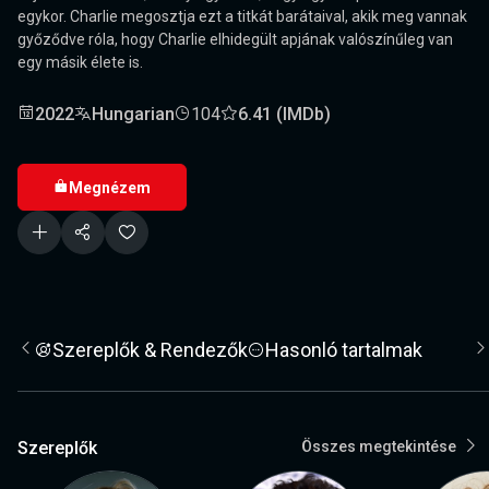
egykor. Charlie megosztja ezt a titkát barátaival, akik meg vannak
győződve róla, hogy Charlie elhidegült apjának valószínűleg van
egy másik élete is.
2022
Hungarian
104
6.41 (IMDb)
Megnézem
Szereplők & Rendezők
Hasonló tartalmak
Szereplők
Összes megtekintése