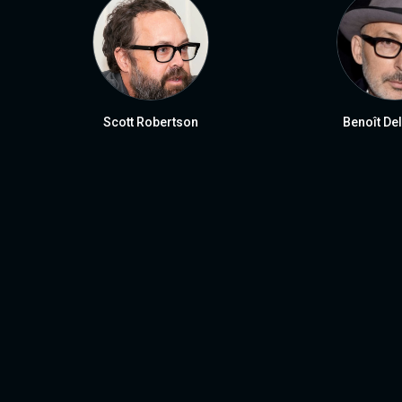
Scott Robertson
Benoît D