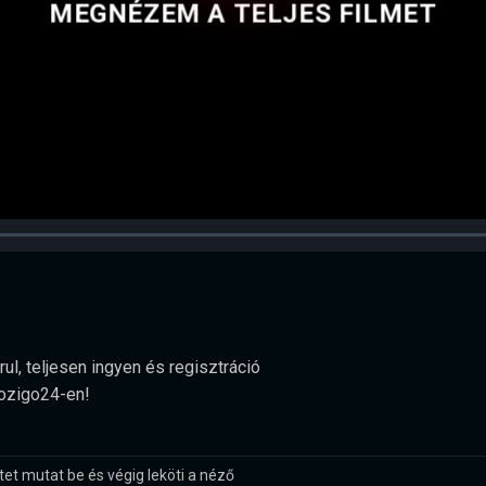
MEGNÉZEM A TELJES FILMET
ul, teljesen ingyen és regisztráció
Mozigo24-en!
et mutat be és végig leköti a néző