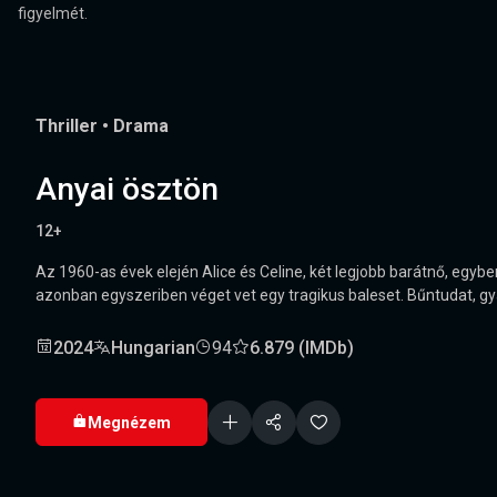
figyelmét.
Thriller
•
Drama
Anyai ösztön
12+
Az 1960-as évek elején Alice és Celine, két legjobb barátnő, egyben
azonban egyszeriben véget vet egy tragikus baleset. Bűntudat, gy
2024
Hungarian
94
6.879 (IMDb)
Megnézem