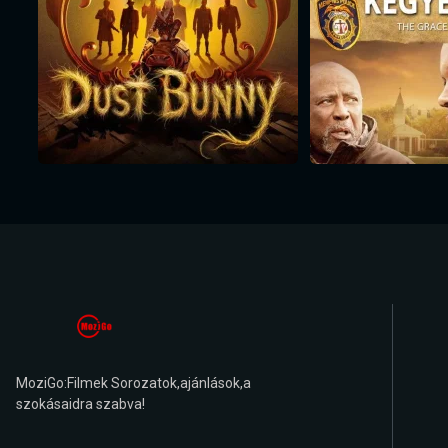
MoziGo:Filmek Sorozatok,ajánlások,a
szokásaidra szabva!