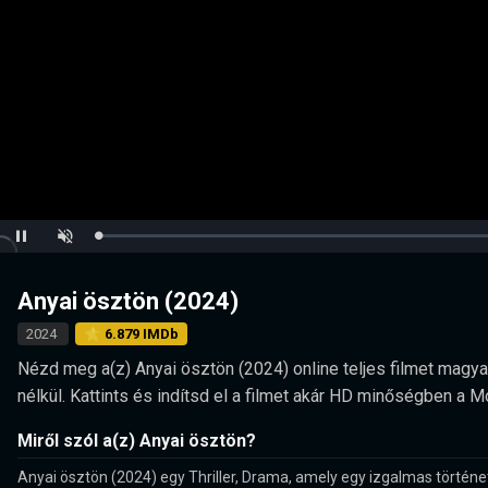
Loaded
:
Pause
Unmute
0.00%
Anyai ösztön (2024)
2024
⭐ 6.879 IMDb
Nézd meg a(z) Anyai ösztön (2024) online teljes filmet magyar
nélkül. Kattints és indítsd el a filmet akár HD minőségben a 
Miről szól a(z) Anyai ösztön?
Anyai ösztön (2024) egy Thriller, Drama, amely egy izgalmas történet