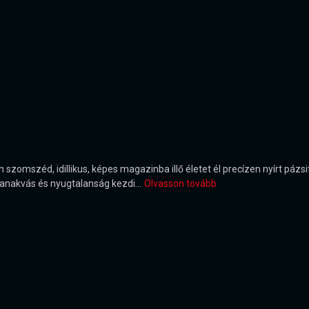
 szomszéd, idillikus, képes magazinba illő életet él precízen nyírt pázs
anakvás és nyugtalanság kezdi...
Olvasson tovább