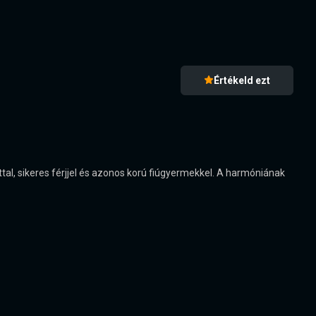
Értékeld ezt
ittal, sikeres férjjel és azonos korú fiúgyermekkel. A harmóniának