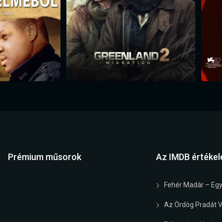
Prémium műsorok
Az IMDB értékel
Fehér Madár – Egy
Az Ördög Pradát Vi