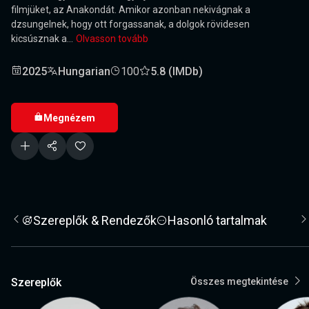
filmjüket, az Anakondát. Amikor azonban nekivágnak a
dzsungelnek, hogy ott forgassanak, a dolgok rövidesen
kicsúsznak a...
Olvasson tovább
2025
Hungarian
100
5.8 (IMDb)
Megnézem
Szereplők & Rendezők
Hasonló tartalmak
Szereplők
Összes megtekintése