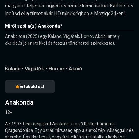
magyarul, teljesen ingyen és regisztráció nélkül. Kattints és
indítsd el a filmet akár HD minőségben a Mozigo24-en!
Miről szól a(z) Anakonda?
Anakonda (2025) egy Kaland, Vígjáték, Horror, Akció, amely
akciódús jelenetekkel és feszült történettel szórakoztat.
Kaland
•
Vígjáték
•
Horror
•
Akció
Értékeld ezt
Anakonda
12+
Az 1997-ben megjelent Anakonda című thriller humoros
újragondolása. Egy baráti társaság épp a életközépi válsággal néz
szembe. Úgy döntenek, hogy újra elkészítik fiatalkori kedvenc