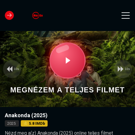
10s
10s
Video
Play
Player
is
loading.
Video
MEGNÉZEM A TELJES FILMET
Anakonda (2025)
2025
⭐ 5.8 IMDb
Nézd meg a(z) Anakonda (2025) online teljes filmet