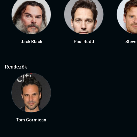
Jack Black
Paul Rudd
Steve
Rendezők
Tom Gormican