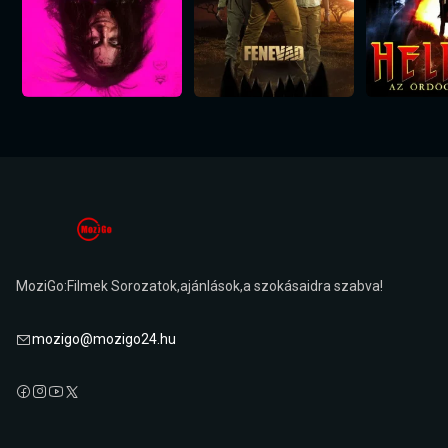
MoziGo:Filmek Sorozatok,ajánlások,a szokásaidra szabva!
mozigo@mozigo24.hu