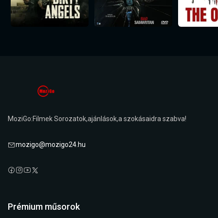
MoziGo:Filmek Sorozatok,ajánlások,a szokásaidra szabva!
mozigo@mozigo24.hu
Prémium műsorok