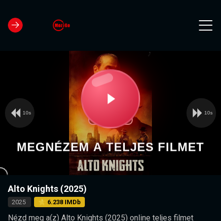
10s
10s
Video
Play
Player
is
loading.
Video
MEGNÉZEM A TELJES FILMET
Alto Knights (2025)
2025
⭐ 6.238 IMDb
Nézd meg a(z) Alto Knights (2025) online teljes filmet