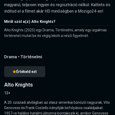
magyarul, teljesen ingyen és regisztráció nélkül. Kattints és
indítsd el a filmet akár HD minőségben a Mozigo24-en!
Miről szól a(z) Alto Knights?
Alto Knights (2025) egy Drama, Történelmi, amely egy izgalmas
történetet mutat be és végig leköti a néző figyelmét.
Drama
•
Történelmi
Értékeld ezt
Alto Knights
12+
A 20. századi alvilágban az olasz-amerikai bűnöző nagyurak, Vito
Genovese és Frank Costello irányítják befolyásos családjaikat.
1957-re halálos hatalmi játszma bontakozik ki, amikor Genovese