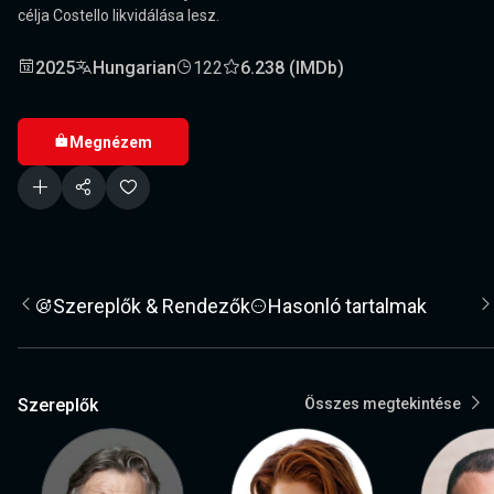
célja Costello likvidálása lesz.
2025
Hungarian
122
6.238 (IMDb)
Megnézem
Szereplők & Rendezők
Hasonló tartalmak
Szereplők
Összes megtekintése