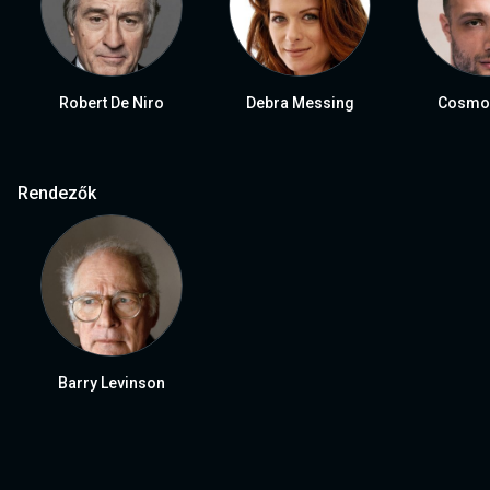
Robert De Niro
Debra Messing
Cosmo 
Rendezők
Barry Levinson