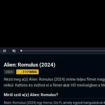
Loaded
:
Pause
Unmute
0.00%
Alien: Romulus (2024)
2024
⭐ 7.17 IMDb
Nézd meg a(z) Alien: Romulus (2024) online teljes filmet magy
nélkül. Kattints és indítsd el a filmet akár HD minőségben a 
Miről szól a(z) Alien: Romulus?
Alien: Romulus (2024) egy Horror, Sci-Fi, amely egyedi hangulatával é