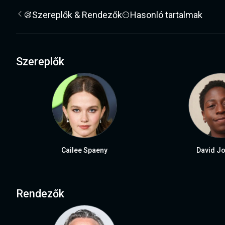
Szereplők & Rendezők
Hasonló tartalmak
Szereplők
Cailee Spaeny
David J
Rendezők