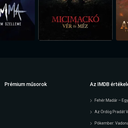
Prémium műsorok
Az IMDB értékel
Fehér Madár – Egy
Az Ördög Pradát Vi
Pókember: Vadona