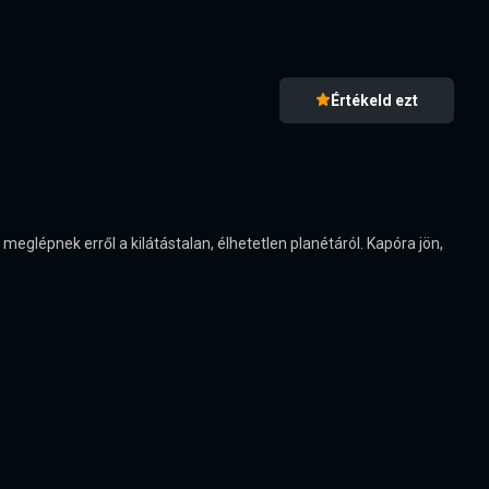
Értékeld ezt
eglépnek erről a kilátástalan, élhetetlen planétáról. Kapóra jön,