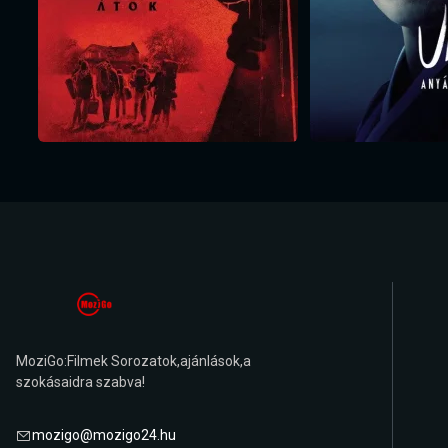
MoziGo:Filmek Sorozatok,ajánlások,a
szokásaidra szabva!
mozigo@mozigo24.hu