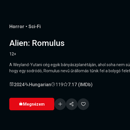
Horror
•
Sci-Fi
Alien: Romulus
12+
A Weyland-Yutani cég egyik bányászplanétáján, ahol soha nem süt a
hogy egy sodródó, Romulus nevű űrállomás tűnik fel a bolygó felett.
2024
Hungarian
119
7.17 (IMDb)
Megnézem