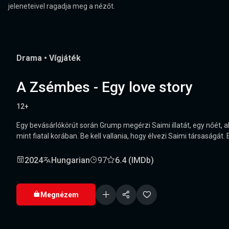
jeleneteivel ragadja meg a nézőt.
Drama
•
Vígjáték
A Zsémbes - Egy love story
12+
Egy bevásárlókörút során Grump megérzi Saimi illatát, egy nőét, a
mint fiatal korában. Be kell vallania, hogy élvezi Saimi társaságát.
2024
Hungarian
97
6.4 (IMDb)
Megnézem