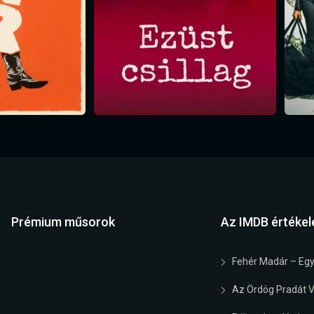
Prémium műsorok
Az IMDB értékel
Fehér Madár – Egy
Az Ördög Pradát Vi