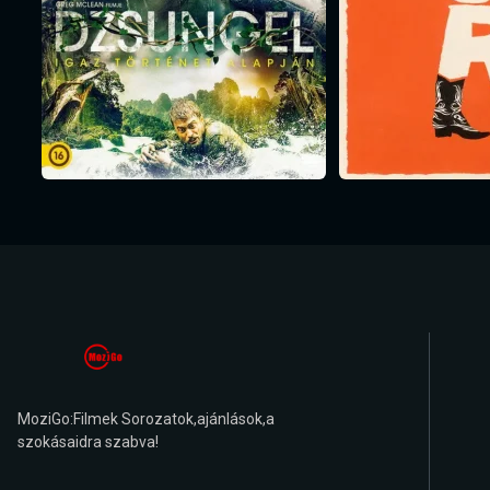
MoziGo:Filmek Sorozatok,ajánlások,a
szokásaidra szabva!