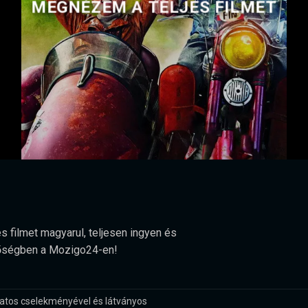
MEGNÉZEM A TELJES FILMET
s filmet magyarul, teljesen ingyen és
minőségben a Mozigo24-en!
latos cselekményével és látványos