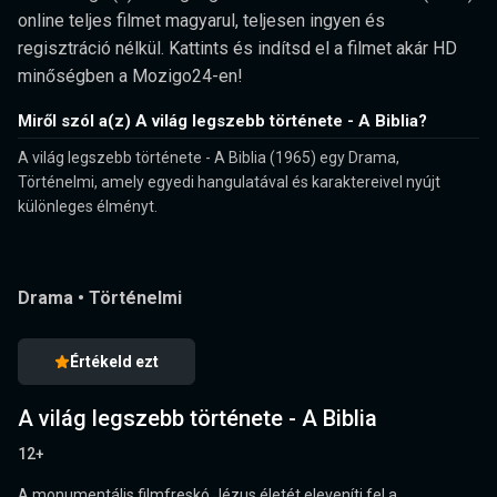
online teljes filmet magyarul, teljesen ingyen és
regisztráció nélkül. Kattints és indítsd el a filmet akár HD
minőségben a Mozigo24-en!
Miről szól a(z) A világ legszebb története - A Biblia?
A világ legszebb története - A Biblia (1965) egy Drama,
Történelmi, amely egyedi hangulatával és karaktereivel nyújt
különleges élményt.
Drama
•
Történelmi
Értékeld ezt
A világ legszebb története - A Biblia
12+
A monumentális filmfreskó Jézus életét eleveníti fel a