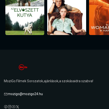
MoziGo:Filmek Sorozatok,ajánlások,a szokásaidra szabva!
mozigo@mozigo24.hu