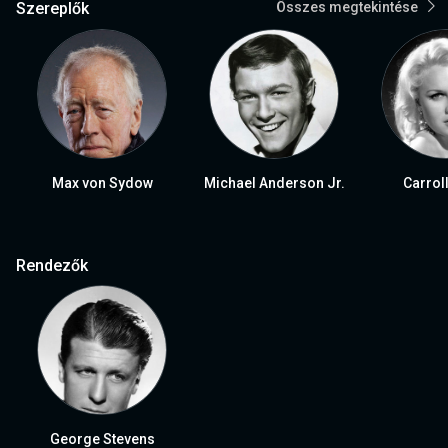
Szereplők
Összes megtekintése
Max von Sydow
Michael Anderson Jr.
Carrol
Rendezők
George Stevens