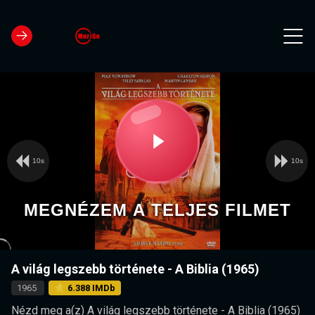
10s
10s
Video
Play
Player
is
loading.
Video
MEGNÉZEM A TELJES FILMET
A világ legszebb története - A Biblia (1965)
1965
⭐ 6.388 IMDb
Nézd meg a(z) A világ legszebb története - A Biblia (1965)