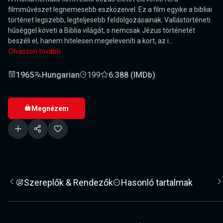
filmművészet legnemesebb eszközeivel. Ez a film egyike a bibliai
történet legszebb, legteljesebb feldolgozásainak. Vallástörténeti
hűséggel követi a Biblia világát, s nemcsak Jézus történetét
beszéli el, hanem hitelesen megeleveníti a kort, az i...
Olvasson tovább
1965
Hungarian
199
6.388 (IMDb)
Megnézem
Szereplők & Rendezők
Hasonló tartalmak