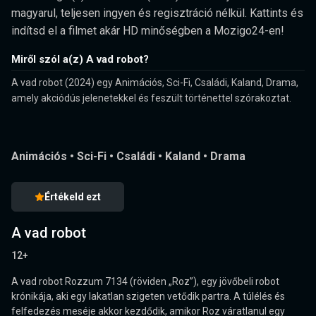
magyarul, teljesen ingyen és regisztráció nélkül. Kattints és
indítsd el a filmet akár HD minőségben a Mozigo24-en!
Miről szól a(z) A vad robot?
A vad robot (2024) egy Animációs, Sci-Fi, Családi, Kaland, Drama,
amely akciódús jelenetekkel és feszült történettel szórakoztat.
Animációs
•
Sci-Fi
•
Családi
•
Kaland
•
Drama
Értékeld ezt
A vad robot
12+
A vad robot Rozzum 7134 (röviden „Roz”), egy jövőbeli robot
krónikája, aki egy lakatlan szigeten vetődik partra. A túlélés és
felfedezés meséje akkor kezdődik, amikor Roz váratlanul egy