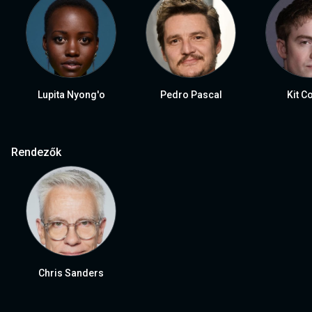
Lupita Nyong'o
Pedro Pascal
Kit C
Rendezők
Chris Sanders