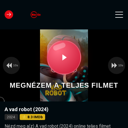
10s
10s
Video
Play
Player
is
loading.
Video
MEGNÉZEM A TELJES FILMET
A vad robot (2024)
2024
⭐ 8.3 IMDb
Nézd meg a(z) A vad robot (2024) online teljes filmet