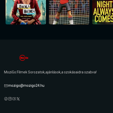
MoziGo:Filmek Sorozatok,ajánlások,a szokásaidra szabva!
mozigo@mozigo24.hu