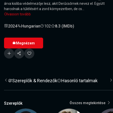
árva kisliba védelmezője lesz, akit Derűcsőrnek nevez el. Együtt
harcolnak a túlélésért a zord környezetben, de cs...
Olvasson tovább
2024
Hungarian
102
8.3 (IMDb)
Megnézem
Szereplők & Rendezők
Hasonló tartalmak
Szereplők
Összes megtekintése