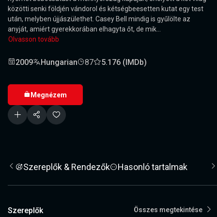
közötti senki földjén vándorol és kétségbeesetten kutat egy test
után, melyben újjászülethet. Casey Bell mindig is gyűlölte az
anyját, amiért gyerekkorában elhagyta őt, de mik...
Olvasson tovább
2009
Hungarian
87
5.176 (IMDb)
Megnézem
Szereplők & Rendezők
Hasonló tartalmak
Szereplők
Összes megtekintése