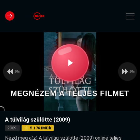
10s
10s
Video
Play
Player
is
loading.
Video
MEGNÉZEM A TELJES FILMET
A túlvilág szülötte (2009)
2009
⭐ 5.176 IMDb
Nézd meg a(z) A túlvilág szülötte (2009) online teljes