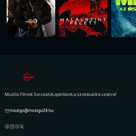
MoziGo:Filmek Sorozatok,ajánlások,a szokásaidra szabva!
mozigo@mozigo24.hu