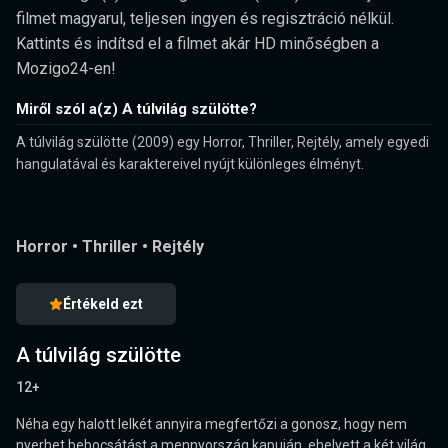
filmet magyarul, teljesen ingyen és regisztráció nélkül.
Kattints és indítsd el a filmet akár HD minőségben a
Mozigo24-en!
Miről szól a(z) A túlvilág szülötte?
A túlvilág szülötte (2009) egy Horror, Thriller, Rejtély, amely egyedi
hangulatával és karaktereivel nyújt különleges élményt.
Horror
•
Thriller
•
Rejtély
Értékeld ezt
A túlvilág szülötte
12+
Néha egy halott lelkét annyira megfertőzi a gonosz, hogy nem
nyerhet bebocsátást a mennyország kapuján, ehelyett a két világ