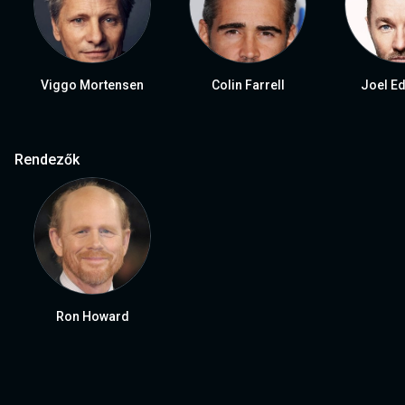
Viggo Mortensen
Colin Farrell
Joel E
Rendezők
Ron Howard