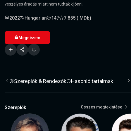
veszélyes áradás miatt nem tudtak kijönni.
2022
Hungarian
147
7.855 (IMDb)
Megnézem
Szereplők & Rendezők
Hasonló tartalmak
Szereplők
Összes megtekintése