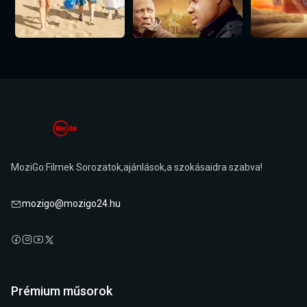
MoziGo:Filmek Sorozatok,ajánlások,a szokásaidra szabva!
mozigo@mozigo24.hu
Prémium műsorok