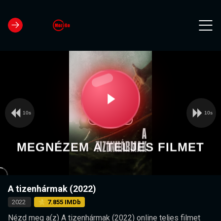
10s
10s
Video
Play
Player
is
loading.
Video
MEGNÉZEM A TELJES FILMET
A tizenhármak (2022)
2022
⭐ 7.855 IMDb
Nézd meg a(z) A tizenhármak (2022) online teljes filmet