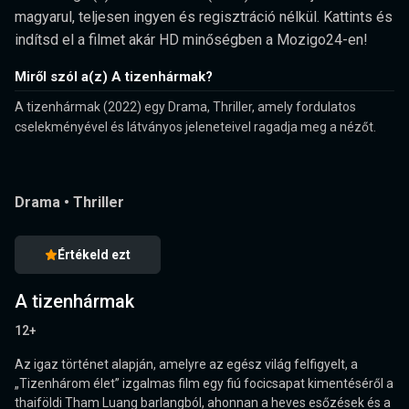
magyarul, teljesen ingyen és regisztráció nélkül. Kattints és
indítsd el a filmet akár HD minőségben a Mozigo24-en!
Miről szól a(z) A tizenhármak?
A tizenhármak (2022) egy Drama, Thriller, amely fordulatos
cselekményével és látványos jeleneteivel ragadja meg a nézőt.
Drama
•
Thriller
Értékeld ezt
A tizenhármak
12+
Az igaz történet alapján, amelyre az egész világ felfigyelt, a
„Tizenhárom élet” izgalmas film egy fiú focicsapat kimentéséről a
thaiföldi Tham Luang barlangból, ahonnan a heves esőzések és a