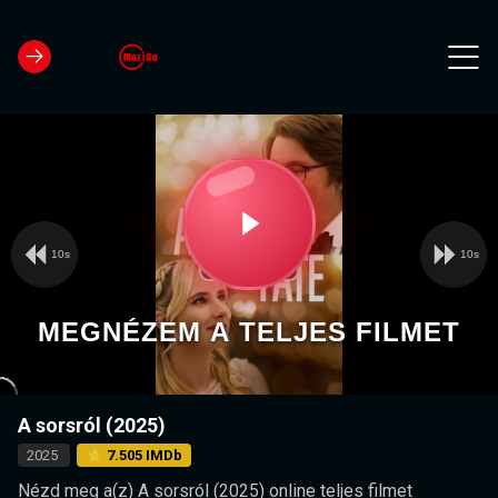
10s
10s
Video
Play
Player
is
loading.
Video
MEGNÉZEM A TELJES FILMET
A sorsról (2025)
2025
⭐ 7.505 IMDb
Nézd meg a(z) A sorsról (2025) online teljes filmet