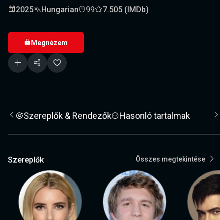
2025
Hungarian
99
7.505 (IMDb)
Megnézem
Szereplők & Rendezők
Hasonló tartalmak
Szereplők
Összes megtekintése