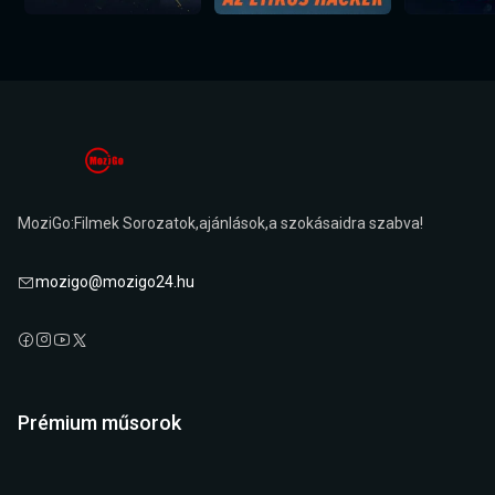
MoziGo:Filmek Sorozatok,ajánlások,a szokásaidra szabva!
mozigo@mozigo24.hu
Prémium műsorok