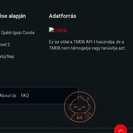
Adatforrás
ése alapján
 Újabb Igazi Csoda
Ez az oldal a TMDB API-t használja, de a
sel 2.
TMDB nem támogatja vagy tanúsítja azt.
túj Nap
About Us
FAQ