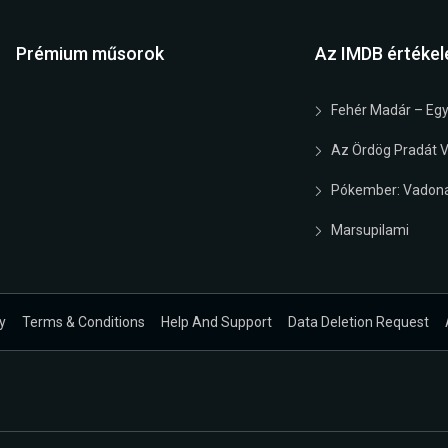
Prémium műsorok
Az IMDB értékel
Fehér Madár – Egy
Az Ördög Pradát Vi
Pókember: Vadona
Marsupilami
y
Terms & Conditions
Help And Support
Data Deletion Request