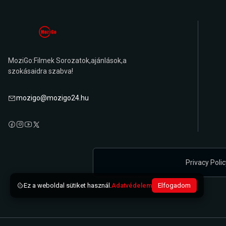
MoziGo:Filmek Sorozatok,ajánlások,a
szokásaidra szabva!
mozigo@mozigo24.hu
Privacy Polic
Ez a weboldal sütiket használ.
Adatvédelem
Elfogadom