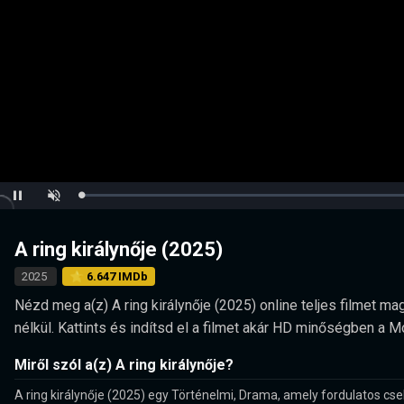
Loaded
:
Pause
Unmute
0.00%
A ring királynője (2025)
2025
⭐ 6.647 IMDb
Nézd meg a(z) A ring királynője (2025) online teljes filmet mag
nélkül. Kattints és indítsd el a filmet akár HD minőségben a 
Miről szól a(z) A ring királynője?
A ring királynője (2025) egy Történelmi, Drama, amely fordulatos cs