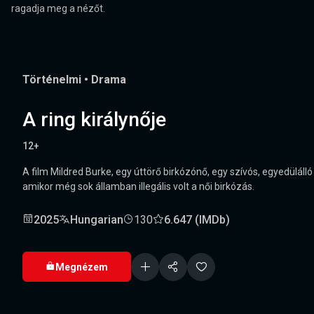
ragadja meg a nézőt.
Történelmi
•
Drama
A ring királynője
12+
A film Mildred Burke, egy úttörő birkózónő, egy szívós, egyedüláll
amikor még sok államban illegális volt a női birkózás.
2025
Hungarian
130
6.647 (IMDb)
Megnézem