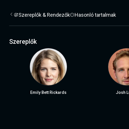
Szereplők & Rendezők
Hasonló tartalmak
Szereplők
Emily Bett Rickards
Josh L