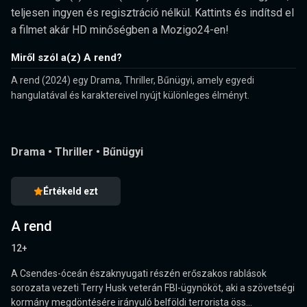
teljesen ingyen és regisztráció nélkül. Kattints és indítsd el
a filmet akár HD minőségben a Mozigo24-en!
Miről szól a(z) A rend?
A rend (2024) egy Drama, Thriller, Bűnügyi, amely egyedi
hangulatával és karaktereivel nyújt különleges élményt.
Drama
•
Thriller
•
Bűnügyi
Értékeld ezt
A rend
12+
A Csendes-óceán északnyugati részén erőszakos rablások
sorozata vezeti Terry Husk veterán FBI-ügynököt, aki a szövetségi
kormány megdöntésére irányuló belföldi terrorista öss...