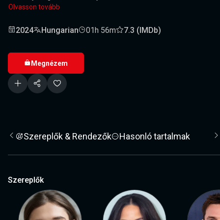
Olvasson tovább
2024
Hungarian
01h 56m
7.3 (IMDb)
Megnézem
Szereplők & Rendezők
Hasonló tartalmak
Szereplők