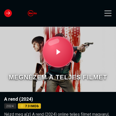
10s
10s
Video
Play
Player
is
loading.
Video
MEGNÉZEM A TELJES FILMET
A rend (2024)
2024
⭐ 7.3 IMDb
Nézd meg a(z) A rend (2024) online teljes filmet magyarul,