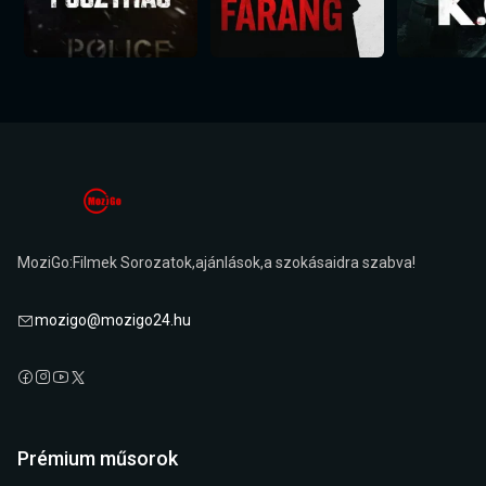
MoziGo:Filmek Sorozatok,ajánlások,a szokásaidra szabva!
mozigo@mozigo24.hu
Prémium műsorok