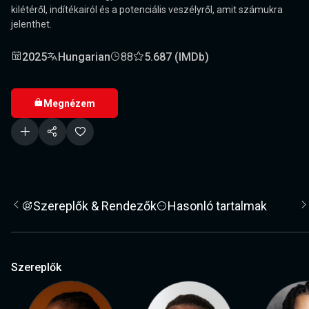
kilétéről, indítékairól és a potenciális veszélyről, amit számukra
jelenthet.
2025
Hungarian
88
5.687 (IMDb)
Megnézem
Szereplők & Rendezők
Hasonló tartalmak
Szereplők