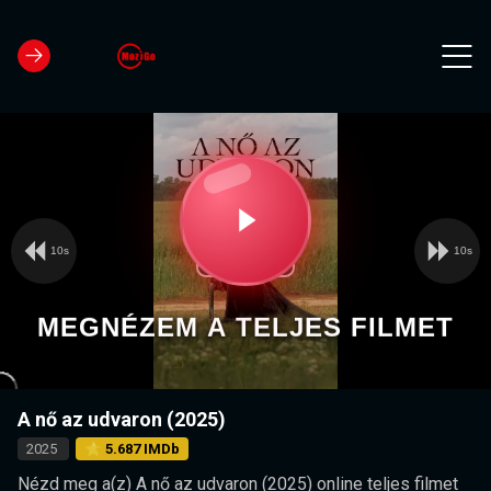
10s
10s
Video
Play
Player
is
loading.
Video
MEGNÉZEM A TELJES FILMET
A nő az udvaron (2025)
2025
⭐ 5.687 IMDb
Nézd meg a(z) A nő az udvaron (2025) online teljes filmet