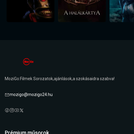
MoziGo:Filmek Sorozatok,ajánlások,a szokásaidra szabva!
mozigo@mozigo24.hu
Prémium műsorok