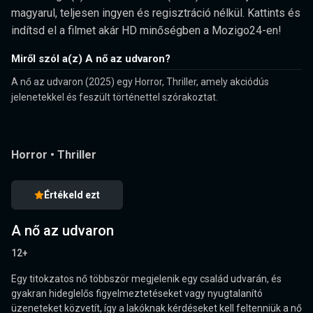
magyarul, teljesen ingyen és regisztráció nélkül. Kattints és
indítsd el a filmet akár HD minőségben a Mozigo24-en!
Miről szól a(z) A nő az udvaron?
A nő az udvaron (2025) egy Horror, Thriller, amely akciódús
jelenetekkel és feszült történettel szórakoztat.
Horror
•
Thriller
Értékeld ezt
A nő az udvaron
12+
Egy titokzatos nő többször megjelenik egy család udvarán, és
gyakran hideglelős figyelmeztetéseket vagy nyugtalanító
üzeneteket közvetít, így a lakóknak kérdéseket kell feltenniük a nő