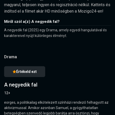
magyarul, teljesen ingyen és regisztráció nélkül. Kattints és
indítsd el a filmet akár HD minőségben a Mozigo24-en!
Miről szól a(z) A negyedik fal?
A negyedik fal (2025) egy Drama, amely egyedi hangulatával és
karaktereivel nyújt különleges élményt.
Drama
Értékeld ezt
A negyedik fal
12+
eorges, a politikailag elkötelezett színházi rendező felhagyott az
aktivizmussal. Amikor azonban Samuel, a gyógyíthatatlan
betegségben szenvedő legjobb barátja arra ösztönzi, hogy