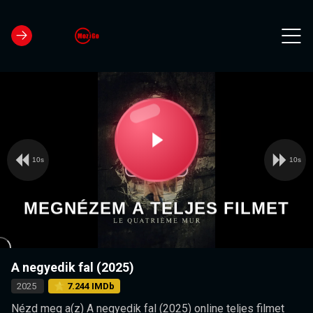
10s
10s
Video
Play
Player
is
loading.
Video
MEGNÉZEM A TELJES FILMET
A negyedik fal (2025)
2025
⭐ 7.244 IMDb
Nézd meg a(z) A negyedik fal (2025) online teljes filmet