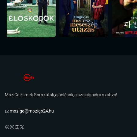
MoziGo:Filmek Sorozatok,ajánlások,a szokásaidra szabva!
mozigo@mozigo24.hu