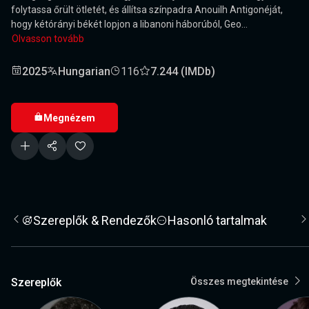
folytassa őrült ötletét, és állítsa színpadra Anouilh Antigonéját,
hogy kétórányi békét lopjon a libanoni háborúból, Geo...
Olvasson tovább
2025
Hungarian
116
7.244 (IMDb)
Megnézem
Szereplők & Rendezők
Hasonló tartalmak
Szereplők
Összes megtekintése