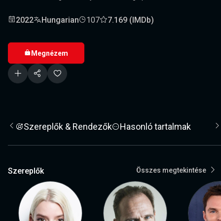
2022
Hungarian
107
7.169 (IMDb)
Megnézem
Szereplők & Rendezők
Hasonló tartalmak
Szereplők
Összes megtekintése