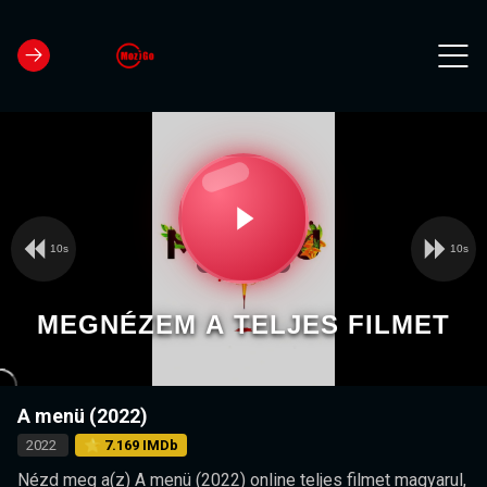
10s
10s
Video
Play
Player
is
loading.
Video
MEGNÉZEM A TELJES FILMET
A menü (2022)
2022
⭐ 7.169 IMDb
Nézd meg a(z) A menü (2022) online teljes filmet magyarul,