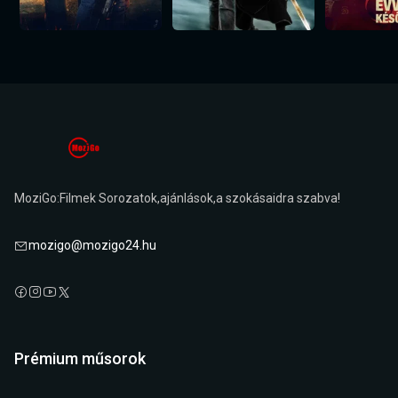
MoziGo:Filmek Sorozatok,ajánlások,a szokásaidra szabva!
mozigo@mozigo24.hu
Prémium műsorok