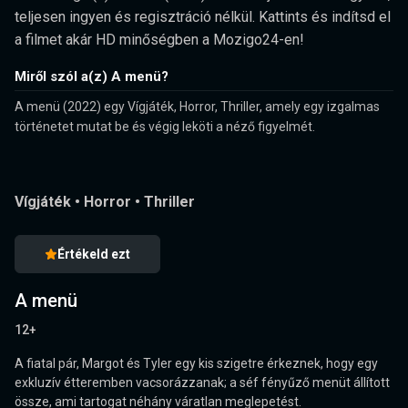
teljesen ingyen és regisztráció nélkül. Kattints és indítsd el
a filmet akár HD minőségben a Mozigo24-en!
Miről szól a(z) A menü?
A menü (2022) egy Vígjáték, Horror, Thriller, amely egy izgalmas
történetet mutat be és végig leköti a néző figyelmét.
Vígjáték
•
Horror
•
Thriller
Értékeld ezt
A menü
12+
A fiatal pár, Margot és Tyler egy kis szigetre érkeznek, hogy egy
exkluzív étteremben vacsorázzanak; a séf fényűző menüt állított
össze, ami tartogat néhány váratlan meglepetést.