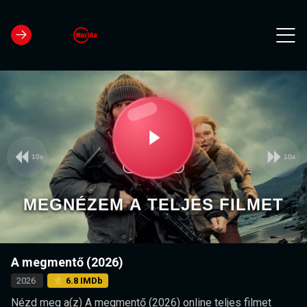
10s
10s
Video
Play
Player
is
loading.
Video
MEGNÉZEM A TELJES FILMET
A megmentő (2026)
2026
⭐ 6.8 IMDb
Nézd meg a(z) A megmentő (2026) online teljes filmet