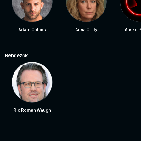
Adam Collins
Anna Crilly
Ansko P
Rendezők
Ric Roman Waugh