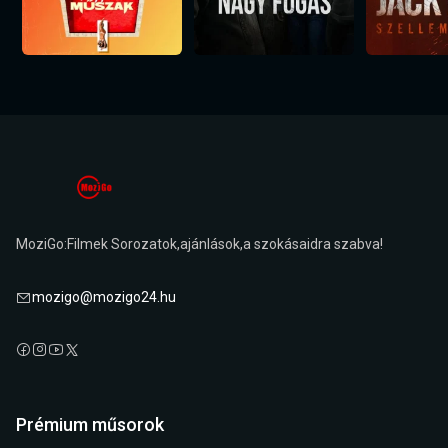
MoziGo:Filmek Sorozatok,ajánlások,a szokásaidra szabva!
mozigo@mozigo24.hu
Prémium műsorok