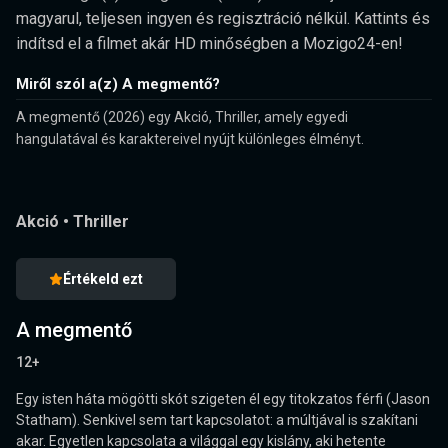
magyarul, teljesen ingyen és regisztráció nélkül. Kattints és
indítsd el a filmet akár HD minőségben a Mozigo24-en!
Miről szól a(z) A megmentő?
A megmentő (2026) egy Akció, Thriller, amely egyedi
hangulatával és karaktereivel nyújt különleges élményt.
Akció
•
Thriller
Értékeld ezt
A megmentő
12+
Egy isten háta mögötti skót szigeten él egy titokzatos férfi (Jason
Statham). Senkivel sem tart kapcsolatot: a múltjával is szakítani
akar. Egyetlen kapcsolata a világgal egy kislány, aki hetente