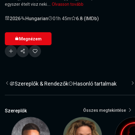
egyszer ételt visz neki....
Olvasson tovább
2026
Hungarian
01h 45m
6.8 (IMDb)
Megnézem
Szereplők & Rendezők
Hasonló tartalmak
Szereplők
Összes megtekintése