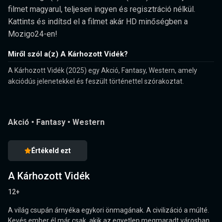
filmet magyarul, teljesen ingyen és regisztráció nélkül.
Kattints és indítsd el a filmet akár HD minőségben a
Mozigo24-en!
Miről szól a(z) A Kárhozott Vidék?
A Kárhozott Vidék (2025) egy Akció, Fantasy, Western, amely
akciódús jelenetekkel és feszült történettel szórakoztat.
Akció
•
Fantasy
•
Western
Értékeld ezt
A Kárhozott Vidék
12+
A világ csupán árnyéka egykori önmagának. A civilizáció a múlté.
Kevés ember él már csak, akik az egyetlen megmaradt városban