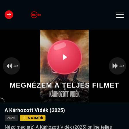
10s
10s
Video
Play
Player
is
loading.
Video
MEGNÉZEM A TELJES FILMET
A Kárhozott Vidék (2025)
2025
⭐ 6.4 IMDb
Nézd meg a(z) A Kárhozott Vidék (2025) online teljes