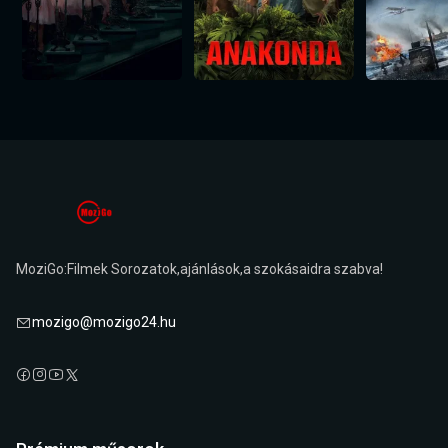
MoziGo:Filmek Sorozatok,ajánlások,a szokásaidra szabva!
mozigo@mozigo24.hu