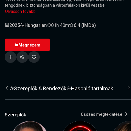
tengődnek, biztonságban a városfalakon kívüli vesz&e...
Olvasson tovább
2025
Hungarian
01h 40m
6.4 (IMDb)
Megnézem
Szereplők & Rendezők
Hasonló tartalmak
Szereplők
Összes megtekintése