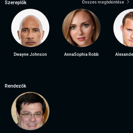
Szereplők
Összes megtekintése
Dwayne Johnson
AnnaSophia Robb
Alexande
Rendezők