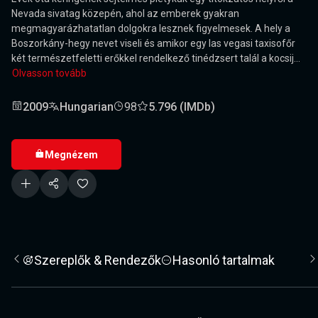
Nevada sivatag közepén, ahol az emberek gyakran
megmagyarázhatatlan dolgokra lesznek figyelmesek. A hely a
Boszorkány-hegy nevet viseli és amikor egy las vegasi taxisofőr
két természetfeletti erőkkel rendelkező tinédzsert talál a kocsij...
Olvasson tovább
2009
Hungarian
98
5.796 (IMDb)
Megnézem
Szereplők & Rendezők
Hasonló tartalmak