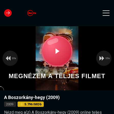
10s
10s
Video
Play
Player
is
loading.
Video
MEGNÉZEM A TELJES FILMET
A Boszorkány-hegy (2009)
2009
⭐ 5.796 IMDb
Nézd meg a(z) A Boszorkány-hegy (2009) online teljes