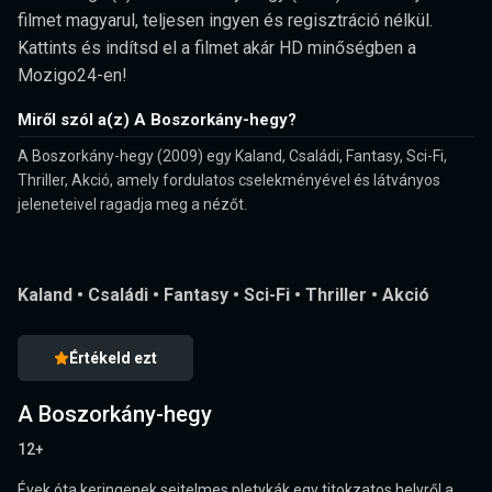
filmet magyarul, teljesen ingyen és regisztráció nélkül.
Kattints és indítsd el a filmet akár HD minőségben a
Mozigo24-en!
Miről szól a(z) A Boszorkány-hegy?
A Boszorkány-hegy (2009) egy Kaland, Családi, Fantasy, Sci-Fi,
Thriller, Akció, amely fordulatos cselekményével és látványos
jeleneteivel ragadja meg a nézőt.
Kaland
•
Családi
•
Fantasy
•
Sci-Fi
•
Thriller
•
Akció
Értékeld ezt
A Boszorkány-hegy
12+
Évek óta keringenek sejtelmes pletykák egy titokzatos helyről a