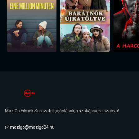
MoziGo:Filmek Sorozatok,ajánlások,a szokásaidra szabva!
mozigo@mozigo24.hu