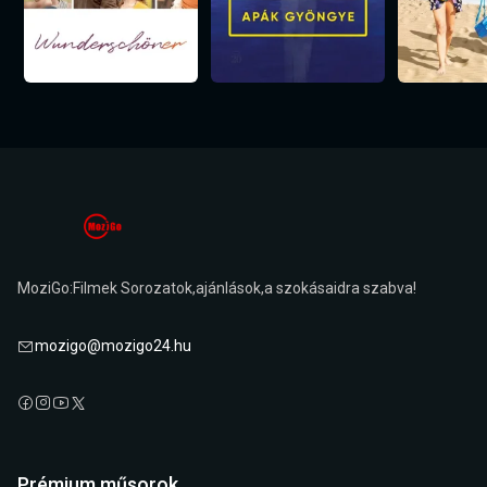
MoziGo:Filmek Sorozatok,ajánlások,a szokásaidra szabva!
mozigo@mozigo24.hu
Prémium műsorok