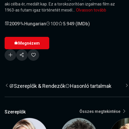
aki célba ér, medált kap. Ez a torokszorítóan izgalmas film az
1963-as futam igaz történetét mesél...
Olvasson tovább
2009
Hungarian
100
5.949 (IMDb)
Megnézem
Szereplők & Rendezők
Hasonló tartalmak
Szereplők
Összes megtekintése