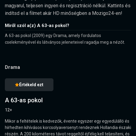
magyarul, teljesen ingyen és regisztráció nélkül. Kattints és
indítsd el a filmet akár HD minőségben a Mozigo24-en!
Miről szól a(z) A 63-as pokol?
A 63-as pokol (2009) egy Drama, amely fordulatos
cselekményével és látványos jeleneteivel ragadja meg a nézőt.
Drama
Értékeld ezt
A 63-as pokol
12+
Mikor a feltételek is kedvezők, évente egyszer egy egyedülálló és
hírhedten kihívásos korcsolyaversenyt rendeznek Hollandia északi
részén. A 200 kilométeres távot reggeltől éjfélig kell teljesíteni, és