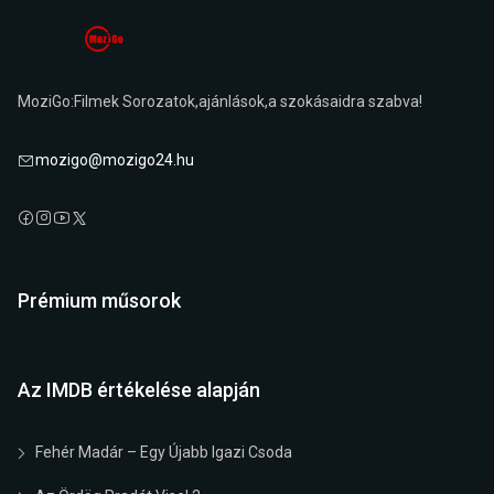
MoziGo:Filmek Sorozatok,ajánlások,a szokásaidra szabva!
mozigo@mozigo24.hu
Prémium műsorok
Az IMDB értékelése alapján
Fehér Madár – Egy Újabb Igazi Csoda