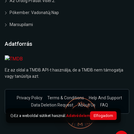
Az Ördög Pradát Visel 2.
Pókember: Vadonatúj Nap
Marsupilami
Adatforrás
Ez az oldal a TMDB API-t használja, de a TMDB nem támogatja
vagy tanúsítja azt.
Privacy Policy
Terms & Conditions
Help And Support
Data Deletion Request
About Us
FAQ
Ez a weboldal sütiket használ.
Adatvédelem
Elfogadom