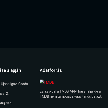
Adatforrás
ése alapján
 Újabb Igazi Csoda
Ez az oldal a TMDB API-t használja, de a
sel 2.
TMDB nem támogatja vagy tanúsítja azt.
túj Nap