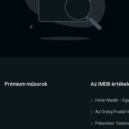
Prémium műsorok
Az IMDB értékel
Fehér Madár – Egy
Az Ördög Pradát Vi
Pókember: Vadona