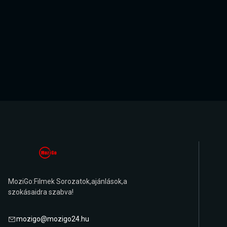
MoziGo:Filmek Sorozatok,ajánlások,a
szokásaidra szabva!
mozigo@mozigo24.hu