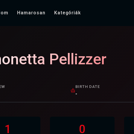
alom
Hamarosan
Kategóriák
onetta Pellizzer
EW
BIRTH DATE
-
1
0