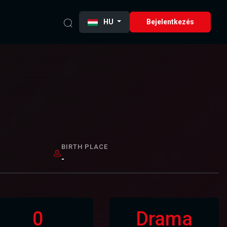
HU
Bejelentkezés
BIRTH PLACE
-
0
Drama