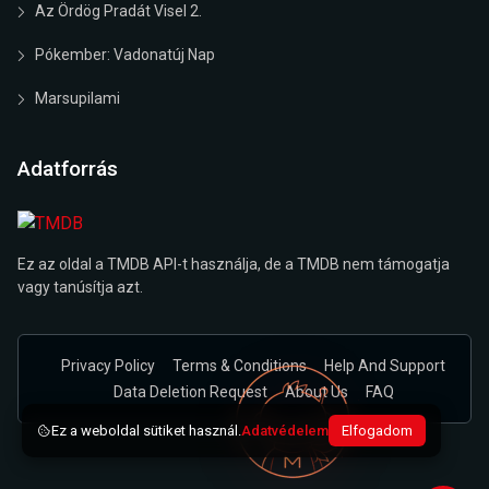
Az Ördög Pradát Visel 2.
Pókember: Vadonatúj Nap
Marsupilami
Adatforrás
Ez az oldal a TMDB API-t használja, de a TMDB nem támogatja
vagy tanúsítja azt.
Privacy Policy
Terms & Conditions
Help And Support
Data Deletion Request
About Us
FAQ
Ez a weboldal sütiket használ.
Adatvédelem
Elfogadom