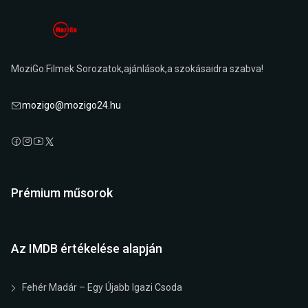
MoziGo:Filmek Sorozatok,ajánlások,a szokásaidra szabva!
mozigo@mozigo24.hu
Prémium műsorok
Az IMDB értékelése alapján
Fehér Madár – Egy Újabb Igazi Csoda