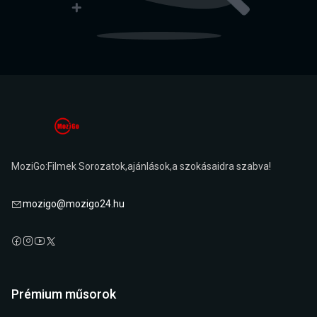
MoziGo:Filmek Sorozatok,ajánlások,a szokásaidra szabva!
mozigo@mozigo24.hu
Prémium műsorok